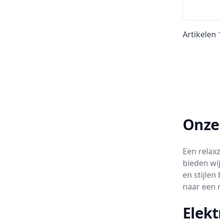
Artikelen
Onze 
Een relaxz
bieden wij
en stijle
naar een r
Elekt