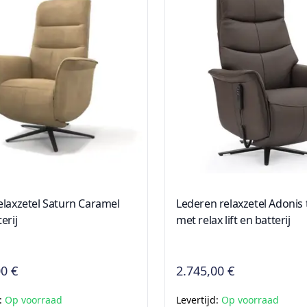
elaxzetel Saturn Caramel
Lederen relaxzetel Adonis
erij
met relax lift en batterij
00 €
2.745,00 €
d:
Op voorraad
Levertijd:
Op voorraad