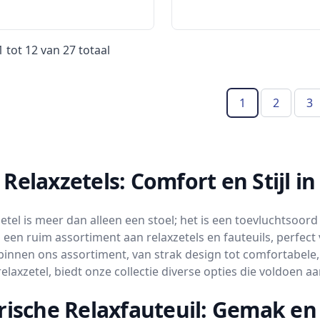
1
tot
12
van
27
totaal
1
2
3
(Huidige pagin
Relaxzetels: Comfort en Stijl in 
etel is meer dan alleen een stoel; het is een toevluchtsoord
 een ruim assortiment aan relaxzetels en fauteuils, perfect
n binnen ons assortiment, van strak design tot comfortabe
elaxzetel, biedt onze collectie diverse opties die voldoen 
rische Relaxfauteuil: Gemak e