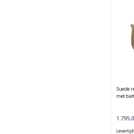
Suede r
met batt
1.795,
Levertij