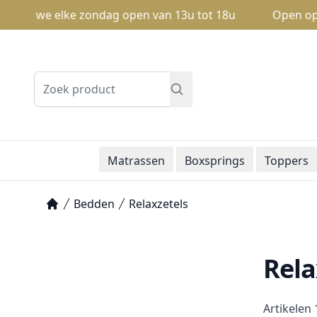
n we elke zondag open van 13u tot 18u
Open op zondag
Zoeken
Matrassen
Boxsprings
Toppers
Bedden
Relaxzetels
Home
Rela
Artikelen