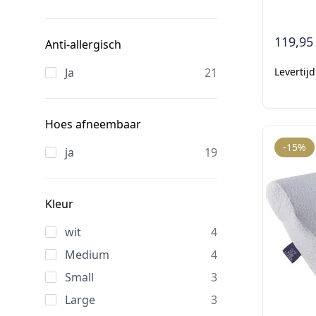
119,95
Anti-allergisch
Ja
21
Levertij
Hoes afneembaar
-15%
ja
19
Kleur
wit
4
Medium
4
Small
3
Large
3