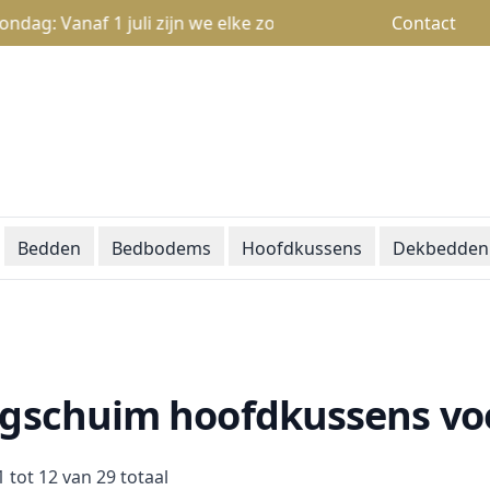
Vanaf 1 juli zijn we elke zondag open van 13u tot 18u
Contact
Bedden
Bedbodems
Hoofdkussens
Dekbedden
gschuim hoofdkussens voo
1
tot
12
van
29
totaal