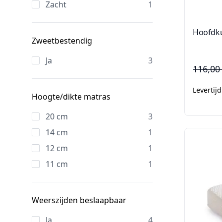
Zacht
1
Hoofdk
Zweetbestendig
Ja
3
116,00
Levertij
Hoogte/dikte matras
20 cm
3
14 cm
1
12 cm
1
11 cm
1
Weerszijden beslaapbaar
Ja
4