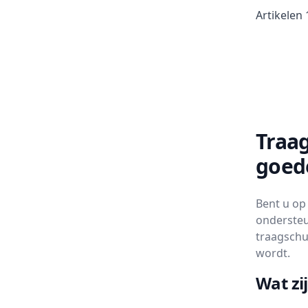
Artikelen
Traa
goed
Bent u op
ondersteu
traagsch
wordt.
Wat zi