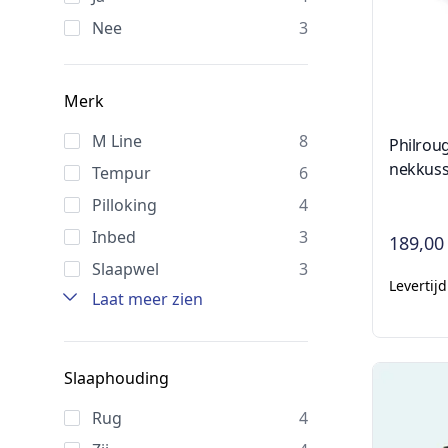
Nee
3
Merk
M Line
8
Philrou
nekkuss
Tempur
6
Pilloking
4
Inbed
3
189,00
Slaapwel
3
Levertij
Laat meer zien
Slaaphouding
Rug
4