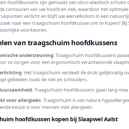
im hoofdkussens zijn gemaakt van visco-elastisch schuim d
 de contouren van uw hoofd en nek, waardoor het optimale 
ukpunten verlicht en blijft uw wervelkolom in een natuurlij
 zoek naar een traagschuim hoofdkussen om te kopen? Bij S
rsoonlijke voorkeuren.
elen van traagschuim hoofdkussens
omische ondersteuning
: Traagschuim hoofdkussens passe
or ze zorgen voor een ergonomisch verantwoorde slaaph
rlichting
: Het traagschuim verdeelt de druk gelijkmatig o
ige gebieden zoals de nek en schouders.
duurzaamheid
: Traagschuim hoofdkussens gaan lang mee z
kt voor allergieën
: Traagschuim is van nature hypoallerge
kende keuze is voor mensen met allergieën.
huim hoofdkussen kopen bij Slaapwel Aalst