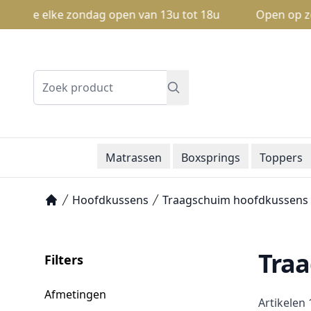
we elke zondag open van 13u tot 18u
Open op zondag: 
Zoeken
Matrassen
Boxsprings
Toppers
Hoofdkussens
Traagschuim hoofdkussens
Home
Traa
Filters
Afmetingen
Artikelen