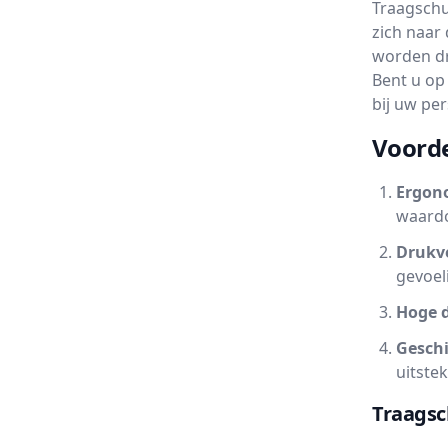
Traagschu
zich naar
worden dr
Bent u op
bij uw pe
Voord
Ergon
waardo
Drukve
gevoel
Hoge 
Geschi
uitste
Traagsc