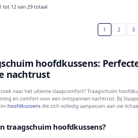
1
tot
12
van
29
totaal
1
2
3
(Huidige pagin
gschuim hoofdkussens: Perfect
e nachtrust
 zoek naar het ultieme slaapcomfort? Traagschuim hoofdku
ning en comfort voor een ontspannen nachtrust. Bij Slaap
uim
hoofdkussens
die zich volledig aanpassen aan uw lichaa
jn traagschuim hoofdkussens?