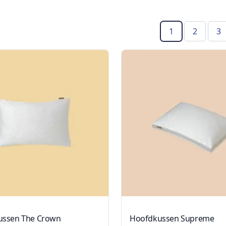
1
2
3
(Huidige pagin
ussen The Crown
Hoofdkussen Supreme