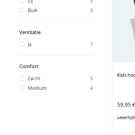
Zij
4
Buik
3
Ventilatie
Ja
7
Comfort
Kids ho
Zacht
5
Medium
4
59,95 
Levertij