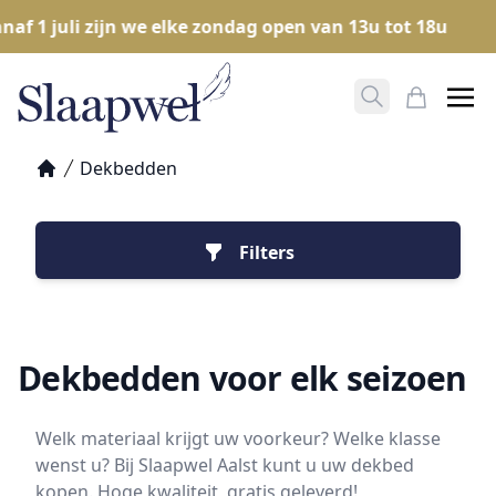
 1 juli zijn we elke zondag open van 13u tot 18u
O
Zoeken opene
Mijn Win
Dekbedden
Home
Filters
Dekbedden voor elk seizoen
Welk materiaal krijgt uw voorkeur? Welke klasse
wenst u? Bij Slaapwel Aalst kunt u uw dekbed
kopen. Hoge kwaliteit, gratis geleverd!