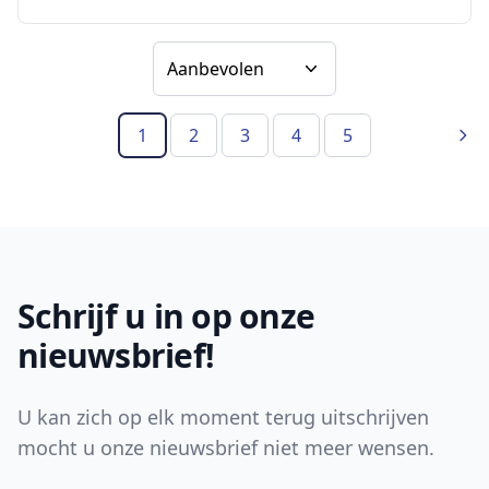
Sorteer op
1
2
3
4
5
(Huidige pagina)
Vol
Footer
Schrijf u in op onze
nieuwsbrief!
U kan zich op elk moment terug uitschrijven
mocht u onze nieuwsbrief niet meer wensen.