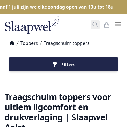
 1 juli zijn we elke zondag open van 13u tot 18u
O
Zoeken opene
Mijn Win
Toppers
Traagschuim toppers
Home
Filters
Traagschuim toppers voor
ultiem ligcomfort en
drukverlaging | Slaapwel