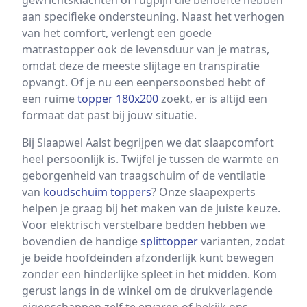
gewrichtsklachten of rugpijn die behoefte hebben
aan specifieke ondersteuning. Naast het verhogen
van het comfort, verlengt een goede
matrastopper ook de levensduur van je matras,
omdat deze de meeste slijtage en transpiratie
opvangt. Of je nu een eenpersoonsbed hebt of
een ruime
topper 180x200
zoekt, er is altijd een
formaat dat past bij jouw situatie.
Bij Slaapwel Aalst begrijpen we dat slaapcomfort
heel persoonlijk is. Twijfel je tussen de warmte en
geborgenheid van traagschuim of de ventilatie
van
koudschuim toppers
? Onze slaapexperts
helpen je graag bij het maken van de juiste keuze.
Voor elektrisch verstelbare bedden hebben we
bovendien de handige
splittopper
varianten, zodat
je beide hoofdeinden afzonderlijk kunt bewegen
zonder een hinderlijke spleet in het midden. Kom
gerust langs in de winkel om de drukverlagende