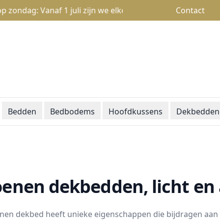
ag: Vanaf 1 juli zijn we elke zondag open van 13u tot 18u
Contact
Bedden
Bedbodems
Hoofdkussens
Dekbedden
enen dekbedden, licht e
nen dekbed heeft unieke eigenschappen die bijdragen aan