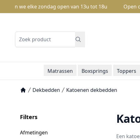
ijn we elke zondag open van 13u tot 18u
Open op zond
Zoeken
Matrassen
Boxsprings
Toppers
Dekbedden
Katoenen dekbedden
Home
Kato
Filters
Afmetingen
Een katoe