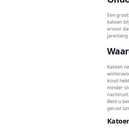
Een groot
katoen bl
ervoor da
jarenlang
Waar
Katoen ne
winteravo
koud hebt
minder st
nachtrust
Bent u be
gerust la
Katoen