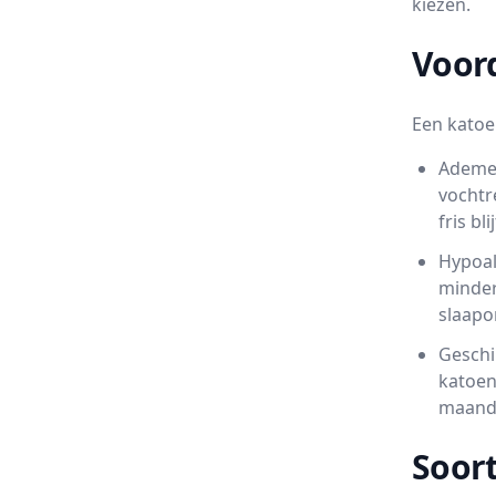
kiezen.
Voor
Een katoe
Ademen
vochtr
fris b
Hypoal
minder
slaapo
Geschi
katoen
maande
Soor