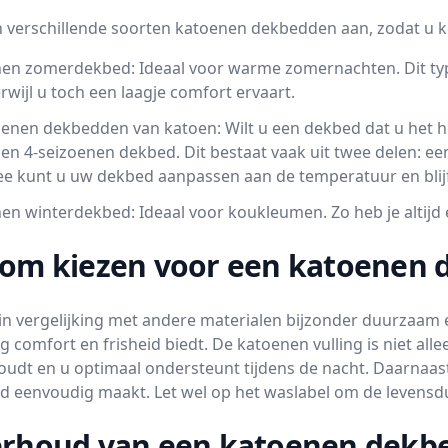
n verschillende soorten katoenen dekbedden aan, zodat u kun
en zomerdekbed: Ideaal voor warme zomernachten. Dit typ
terwijl u toch een laagje comfort ervaart.
oenen dekbedden van katoen: Wilt u een dekbed dat u het h
en 4-seizoenen dekbed. Dit bestaat vaak uit twee delen: ee
e kunt u uw dekbed aanpassen aan de temperatuur en blijft
en winterdekbed: Ideaal voor koukleumen. Zo heb je altij
om kiezen voor een katoenen 
 in vergelijking met andere materialen bijzonder duurzaa
g comfort en frisheid biedt. De katoenen vulling is niet al
udt en u optimaal ondersteunt tijdens de nacht. Daarnaas
 eenvoudig maakt. Let wel op het waslabel om de levensdu
rhoud van een katoenen dekb