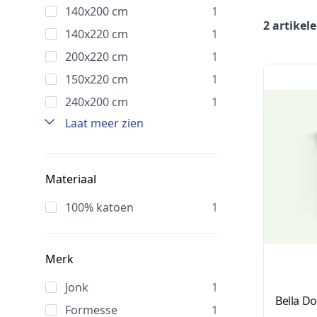
140x200 cm
1
2 artikel
140x220 cm
1
200x220 cm
1
150x220 cm
1
240x200 cm
1
Laat meer zien
Materiaal
100% katoen
1
Merk
Jonk
1
Bella D
Formesse
1