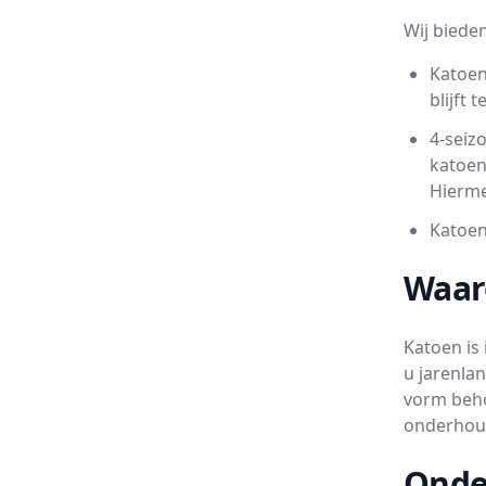
Wij biede
Katoen
blijft 
4-seiz
katoen
Hierme
Katoen
Waar
Katoen is
u jarenlan
vorm beho
onderhoud
Onde