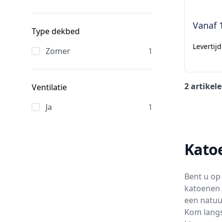
Vanaf
Type dekbed
Levertij
Zomer
1
2 artikel
Ventilatie
Ja
1
Kato
Bent u op
katoenen 
een natuu
Kom langs