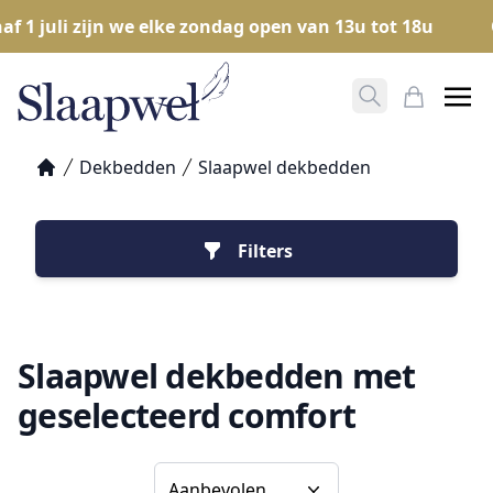
 juli zijn we elke zondag open van 13u tot 18u
Ope
Zoeken opene
Mijn Win
Dekbedden
Slaapwel dekbedden
Home
Filters
Slaapwel dekbedden met
geselecteerd comfort
Sorteer op