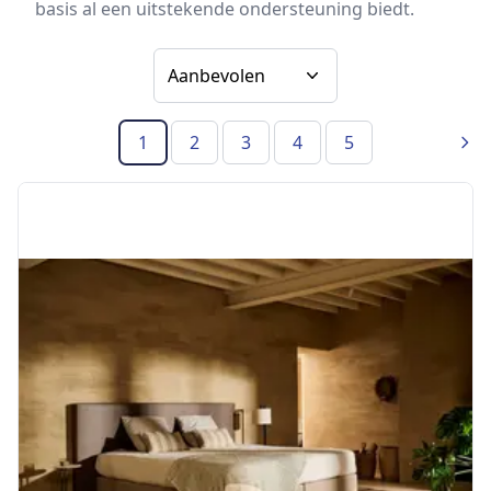
basis al een uitstekende ondersteuning biedt.
Sorteer op
1
2
3
4
5
(Huidige pagina)
Vol