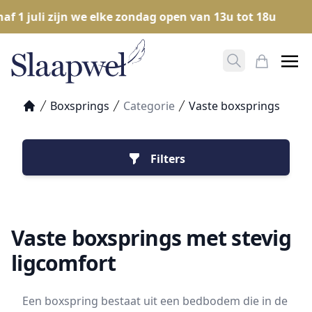
 juli zijn we elke zondag open van 13u tot 18u
Ope
Zoeken opene
Mijn Win
Boxsprings
Categorie
Vaste boxsprings
Home
Filters
Vaste boxsprings met stevig
ligcomfort
Een boxspring bestaat uit een bedbodem die in de