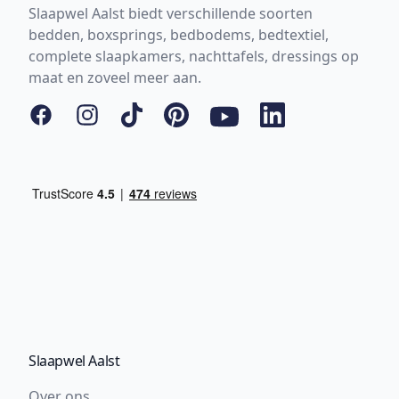
Slaapwel Aalst biedt verschillende soorten
bedden, boxsprings, bedbodems, bedtextiel,
complete slaapkamers, nachttafels, dressings op
maat en zoveel meer aan.
Facebook
Instagram
Tiktok
Pinterest
YouTube
LinkedIn
Slaapwel Aalst
Over ons