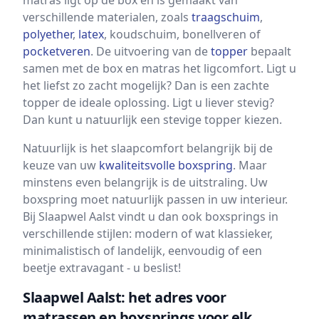
matras ligt op de box en is gemaakt van
verschillende materialen, zoals
traagschuim
,
polyether
,
latex
, koudschuim, bonellveren of
pocketveren
. De uitvoering van de
topper
bepaalt
samen met de box en matras het ligcomfort. Ligt u
het liefst zo zacht mogelijk? Dan is een zachte
topper de ideale oplossing. Ligt u liever stevig?
Dan kunt u natuurlijk een stevige topper kiezen.
Natuurlijk is het slaapcomfort belangrijk bij de
keuze van uw
kwaliteitsvolle boxspring
. Maar
minstens even belangrijk is de uitstraling. Uw
boxspring moet natuurlijk passen in uw interieur.
Bij Slaapwel Aalst vindt u dan ook boxsprings in
verschillende stijlen: modern of wat klassieker,
minimalistisch of landelijk, eenvoudig of een
beetje extravagant - u beslist!
Slaapwel Aalst: het adres voor
matrassen en boxsprings voor elk