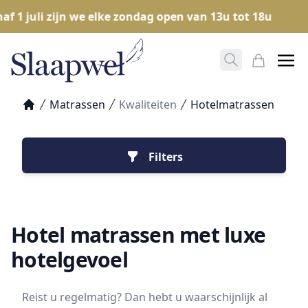
 juli zijn we elke zondag open van 13u tot 18u
Ope
Zoeken opene
Mijn Win
Matrassen
Kwaliteiten
Hotelmatrassen
Home
Filters
Hotel matrassen met luxe
hotelgevoel
Reist u regelmatig? Dan hebt u waarschijnlijk al