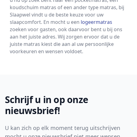
u nu op zoek bent naar een pocketmatras, een
koudschuim matras of een ander type matras, bij
Slaapwel vindt u de beste keuze voor uw
slaapcomfort. En mocht u een
logeermatras
zoeken voor gasten, ook daarvoor bent u bij ons
aan het juiste adres. Wij zorgen ervoor dat u de
juiste matras kiest die aan al uw persoonlijke
voorkeuren en wensen voldoet.
Footer
Schrijf u in op onze
nieuwsbrief!
U kan zich op elk moment terug uitschrijven
mocht u onze nieuwsbrief niet meer wensen.