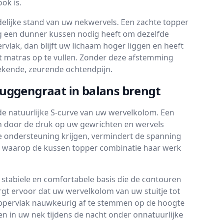
ok is.
elijke stand van uw nekwervels. Een zachte topper
ng een dunner kussen nodig heeft om dezelfde
vlak, dan blijft uw lichaam hoger liggen en heeft
et matras op te vullen. Zonder deze afstemming
 bekende, zeurende ochtendpijn.
ruggengraat in balans brengt
 de natuurlijke S-curve van uw wervelkolom. Een
len door de druk op uw gewrichten en wervels
e ondersteuning krijgen, vermindert de spanning
ent waarop de kussen topper combinatie haar werk
n stabiele en comfortabele basis die de contouren
gt ervoor dat uw wervelkolom van uw stuitje tot
igoppervlak nauwkeurig af te stemmen op de hoogte
n in uw nek tijdens de nacht onder onnatuurlijke