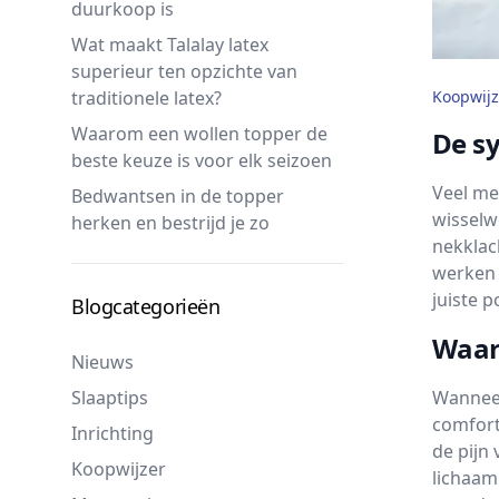
duurkoop is
Wat maakt Talalay latex
superieur ten opzichte van
traditionele latex?
Koopwijz
Waarom een wollen topper de
De sy
beste keuze is voor elk seizoen
Veel me
Bedwantsen in de topper
wisselw
herken en bestrijd je zo
nekklac
werken 
juiste 
Blogcategorieën
Waar
Nieuws
Slaaptips
Wanneer
comfort
Inrichting
de pijn 
Koopwijzer
lichaam