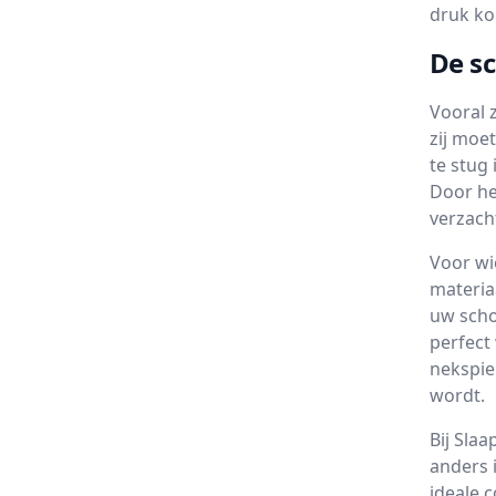
druk ko
De sc
Vooral 
zij moe
te stug
Door he
verzach
Voor wi
materia
uw scho
perfect
nekspie
wordt.
Bij Sla
anders 
ideale 