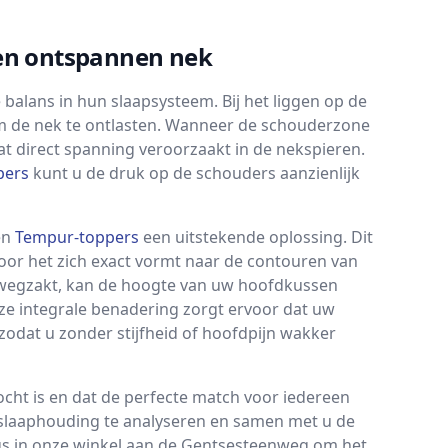
een ontspannen nek
balans in hun slaapsysteem. Bij het liggen op de
m de nek te ontlasten. Wanneer de schouderzone
at direct spanning veroorzaakt in de nekspieren.
pers
kunt u de druk op de schouders aanzienlijk
en
Tempur-toppers
een uitstekende oplossing. Dit
or het zich exact vormt naar de contouren van
 wegzakt, kan de hoogte van uw hoofdkussen
ze integrale benadering zorgt ervoor dat uw
odat u zonder stijfheid of hoofdpijn wakker
ocht is en dat de perfecte match voor iedereen
w slaaphouding te analyseren en samen met u de
ngs in onze winkel aan de Gentsesteenweg om het