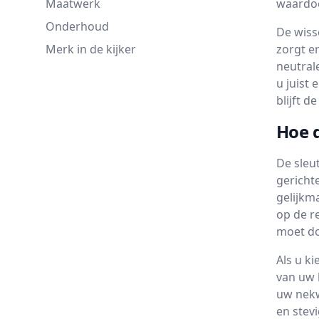
Maatwerk
waardoo
Onderhoud
De wiss
Merk in de kijker
zorgt e
neutral
u juist
blijft 
Hoe d
De sleu
gericht
gelijkm
op de r
moet d
Als u k
van uw 
uw nekw
en stev