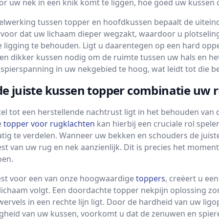
r uw nek in een knik komt te liggen, hoe goed uw kussen o
elwerking tussen topper en hoofdkussen bepaalt de uiteind
rvoor dat uw lichaam dieper wegzakt, waardoor u plotseli
e ligging te behouden. Ligt u daarentegen op een hard opper
 een dikker kussen nodig om de ruimte tussen uw hals en h
de spierspanning in uw nekgebied te hoog, wat leidt tot die
e juiste kussen topper combinatie uw 
tel tot een herstellende nachtrust ligt in het behouden van
e
topper voor rugklachten
kan hierbij een cruciale rol spe
atig te verdelen. Wanneer uw bekken en schouders de juist
est van uw rug en nek aanzienlijk. Dit is precies het mom
oen.
iest voor een van onze hoogwaardige
toppers
, creëert u ee
lichaam volgt. Een doordachte topper nekpijn oplossing zor
ervels in een rechte lijn ligt. Door de hardheid van uw l
igheid van uw kussen, voorkomt u dat de zenuwen en spiere