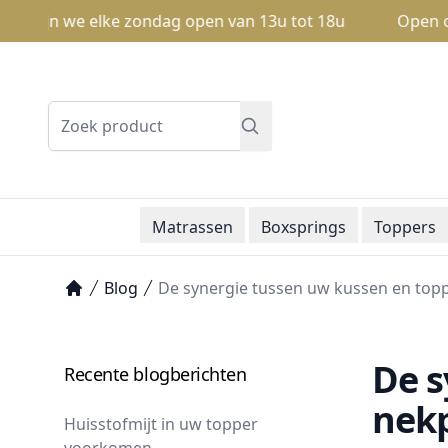
zijn we elke zondag open van 13u tot 18u
Open op zond
Zoeken
Matrassen
Boxsprings
Toppers
Blog
De synergie tussen uw kussen en topp
Home
De s
Recente blogberichten
nekp
Huisstofmijt in uw topper