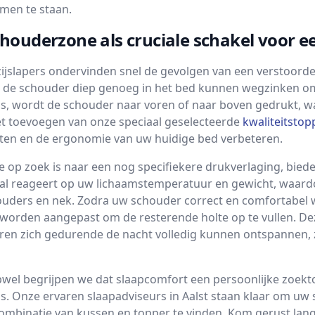
men te staan.
houderzone als cruciale schakel voor 
zijslapers ondervinden snel de gevolgen van een verstoorde 
t de schouder diep genoeg in het bed kunnen wegzinken o
 is, wordt de schouder naar voren of naar boven gedrukt, w
t toevoegen van onze speciaal geselecteerde
kwaliteitstop
ten en de ergonomie van uw huidige bed verbeteren.
e op zoek is naar een nog specifiekere drukverlaging, bied
al reageert op uw lichaamstemperatuur en gewicht, waardo
uders en nek. Zodra uw schouder correct en comfortabel
 worden aangepast om de resterende holte op te vullen. De
ren zich gedurende de nacht volledig kunnen ontspannen, z
apwel begrijpen we dat slaapcomfort een persoonlijke zoekt
is. Onze ervaren slaapadviseurs in Aalst staan klaar om u
combinatie van kussen en topper te vinden. Kom gerust la