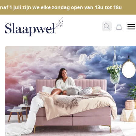
 1 juli zijn we elke zondag open van 13u tot 18u
Zoeken ope
Mijn W