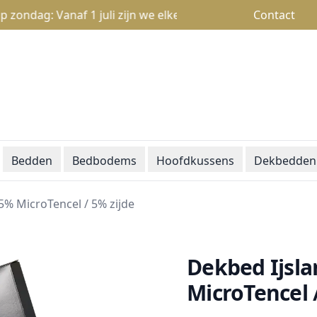
ag: Vanaf 1 juli zijn we elke zondag open van 13u tot 18u
Contact
Bedden
Bedbodems
Hoofdkussens
Dekbedden
5% MicroTencel / 5% zijde
Dekbed Ijsla
MicroTencel 