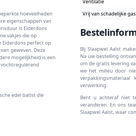
Ventilatie
r beperkte hoeveelheden
Vrij van schadelijke ga
bare eigenschappen van
ensduur is Eiderdons
Bestelinform
ne vakjes die op
e Eiderdons perfect op
Bij Slaapwel Aalst mak
 katoen geweven. Deze
Na uw bestelling ontvan
dere mogelijkheid is een
om de gratis levering v
r vochtregulerend
we het milieu door nie
verpakkingsmateriaal 
verwerking.
sche edel batist die
Bent u achteraf niet 
veranderen. En ons team
Slaapwel Aalst, waar c