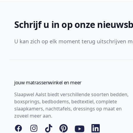
Footer
Schrijf u in op onze nieuwsb
U kan zich op elk moment terug uitschrijven m
jouw matrassenwinkel en meer
Slaapwel Aalst biedt verschillende soorten bedden,
boxsprings, bedbodems, bedtextiel, complete
slaapkamers, nachttafels, dressings op maat en
zoveel meer aan.
Facebook
Instagram
Tiktok
Pinterest
YouTube
LinkedIn