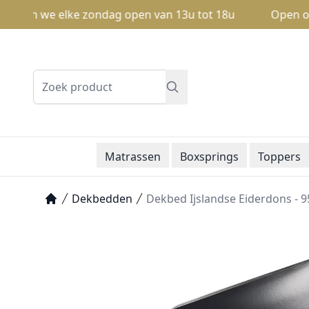
ijn we elke zondag open van 13u tot 18u
Open op zond
Zoeken
Matrassen
Boxsprings
Toppers
Dekbedden
Dekbed Ijslandse Eiderdons - 9
Home