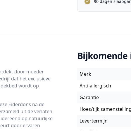
90 dagen slaapgar
Bijkomende 
ontdekt door moeder
Merk
rijf dat het exclusieve
s dekbed wordt op
Anti-allergisch
Garantie
eze Eiderdons na de
Hoes/tijk samenstellin
erzameld uit de verlaten
idereend op natuurlijke
Levertermijn
beurt door ervaren