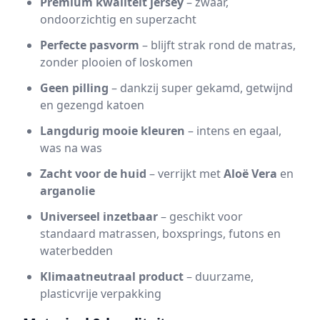
Premium kwaliteit jersey
– zwaar,
ondoorzichtig en superzacht
Perfecte pasvorm
– blijft strak rond de matras,
zonder plooien of loskomen
Geen pilling
– dankzij super gekamd, getwijnd
en gezengd katoen
Langdurig mooie kleuren
– intens en egaal,
was na was
Zacht voor de huid
– verrijkt met
Aloë Vera
en
arganolie
Universeel inzetbaar
– geschikt voor
standaard matrassen, boxsprings, futons en
waterbedden
Klimaatneutraal product
– duurzame,
plasticvrije verpakking