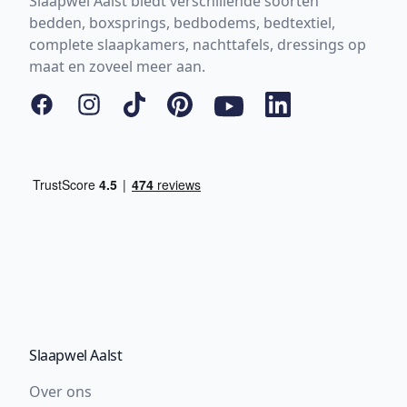
Slaapwel Aalst biedt verschillende soorten
bedden, boxsprings, bedbodems, bedtextiel,
complete slaapkamers, nachttafels, dressings op
maat en zoveel meer aan.
Facebook
Instagram
Tiktok
Pinterest
YouTube
LinkedIn
Slaapwel Aalst
Over ons