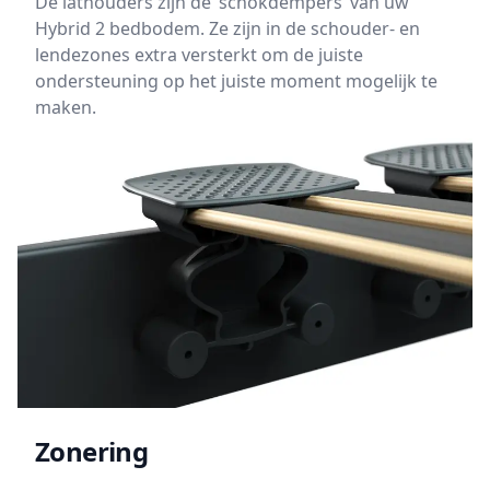
De lathouders zijn de ‘schokdempers’ van uw
Hybrid 2 bedbodem. Ze zijn in de schouder- en
lendezones extra versterkt om de juiste
ondersteuning op het juiste moment mogelijk te
maken.
Zonering