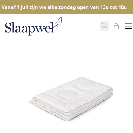
naf 1 juli zijn we elke zondag open van 13u tot 18u
Zoeken ope
Mijn W