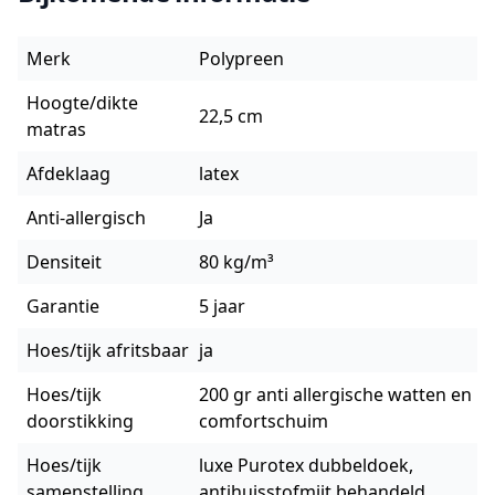
Merk
Polypreen
Hoogte/dikte
22,5 cm
matras
Afdeklaag
latex
Anti-allergisch
Ja
Densiteit
80 kg/m³
Garantie
5 jaar
Hoes/tijk afritsbaar
ja
Hoes/tijk
200 gr anti allergische watten en
doorstikking
comfortschuim
Hoes/tijk
luxe Purotex dubbeldoek,
samenstelling
antihuisstofmijt behandeld