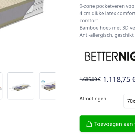
9-zone pocketveren voo
4 cm dikke latex comfor
comfort
Bamboe hoes met 3D vent
Anti-allergisch, geschi
1.118,75 
1.685,00 €
Afmetingen
70x
Toevoegen aan