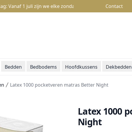
naf 1 juli zijn we elke zondag open van 13u tot 18u
Contact
Bedden
Bedbodems
Hoofdkussens
Dekbedden
en
Latex 1000 pocketveren matras Better Night
Latex 1000 p
Night