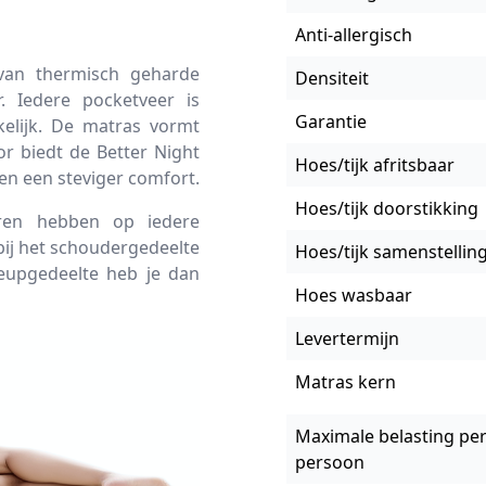
Anti-allergisch
 van thermisch geharde
Densiteit
. Iedere pocketveer is
Garantie
kelijk. De matras vormt
or biedt de Better Night
Hoes/tijk afritsbaar
en een steviger comfort.
Hoes/tijk doorstikking
ren hebben op iedere
ij het schoudergedeelte
Hoes/tijk samenstellin
heupgedeelte heb je dan
Hoes wasbaar
Levertermijn
Matras kern
Maximale belasting pe
persoon