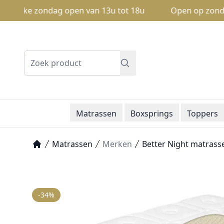
 elke zondag open van 13u tot 18u
Open op zondag: Va
Zoeken
Matrassen
Boxsprings
Toppers
Matrassen
Merken
Better Night matrass
Home
-34%