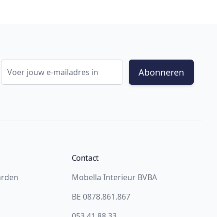
E-mail adres
Abonneren
Contact
arden
Mobella Interieur BVBA
BE 0878.861.867
053 41 88 33