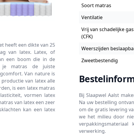
Soort matras
Ventilatie
Vrij van schadelijke ga
(CFK)
et heeft een dikte van 25
Weerszijden beslaapba
g van latex. Latex, of
van een boom die in de
Zweetbestendig
 je matras de juiste
gcomfort. Van nature is
Bestelinform
productie van latex alle
den, is een latex matras
Bij Slaapwel Aalst mak
asticiteit, vormen latex
Na uw bestelling ontvan
atras van latex een zeer
om de gratis levering v
klachten kan een latex
we het milieu door nie
verpakkingsmateriaal 
verwerking.