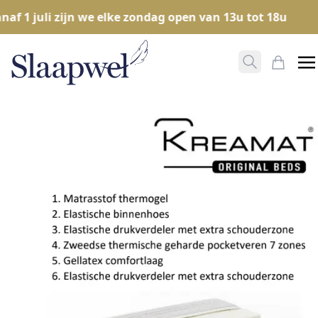
f 1 juli zijn we elke zondag open van 13u tot 18u
Zoeken ope
Mijn W