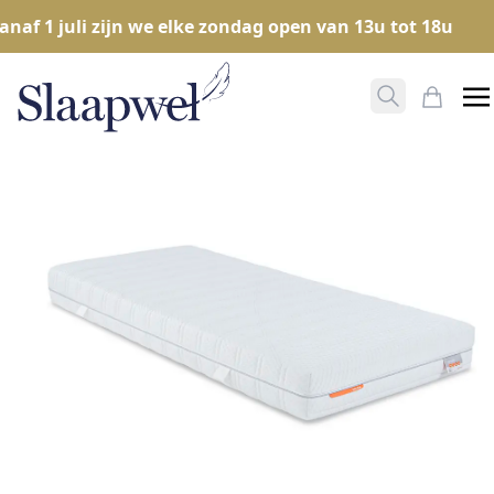
f 1 juli zijn we elke zondag open van 13u tot 18u
Zoeken ope
Mijn W