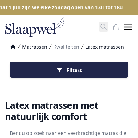
1 juli zijn we elke zondag open van 13u tot 18u
Op
Zoeken opene
Mijn Win
Matrassen
Kwaliteiten
Latex matrassen
Home
Filters
Latex matrassen met
natuurlijk comfort
Bent u op zoek naar een veerkrachtige matras die