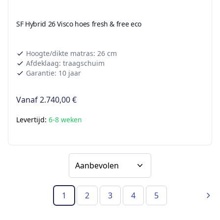
SF Hybrid 26 Visco hoes fresh & free eco
Hoogte/dikte matras: 26 cm
Afdeklaag: traagschuim
Garantie: 10 jaar
Vanaf
2.740,00 €
Levertijd:
6-8 weken
Sorteer op
1
2
3
4
5
(Huidige pagina)
Vol