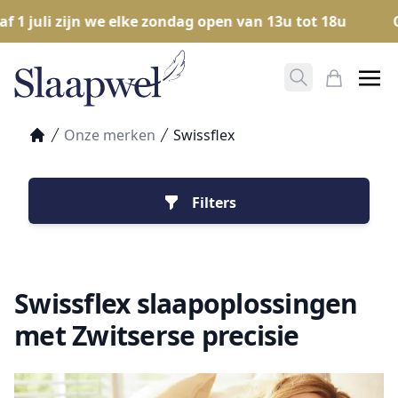
 juli zijn we elke zondag open van 13u tot 18u
Ope
Zoeken opene
Mijn Win
Onze merken
Swissflex
Home
Filters
Swissflex slaapoplossingen
met Zwitserse precisie