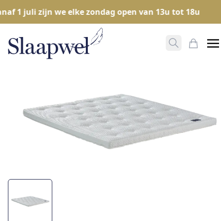
f 1 juli zijn we elke zondag open van 13u tot 18u
Zoeken ope
Mijn W