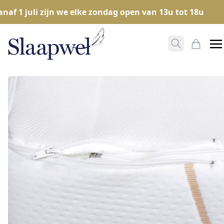
f 1 juli zijn we elke zondag open van 13u tot 18u
Zoeken ope
Mijn W