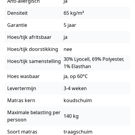
Anti-allergisch
Ja
Densiteit
65 kg/m³
Garantie
5 jaar
Hoes/tijk afritsbaar
ja
Hoes/tijk doorstikking
nee
30% Lyocell, 69% Polyester,
Hoes/tijk samenstelling
1% Elasthan
Hoes wasbaar
ja, op 60°C
Levertermijn
3-4 weken
Matras kern
koudschuim
Maximale belasting per
140 kg
persoon
Soort matras
traagschuim