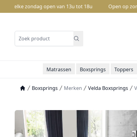
e elke zondag open van 13u tot 18u
Open op zondag: V
Zoeken
Matrassen
Boxsprings
Toppers
Boxsprings
Merken
Velda Boxsprings
V
Home