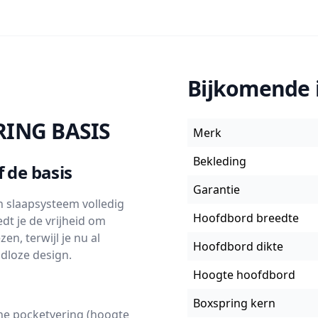
Bijkomende 
RING BASIS
Merk
Bekleding
 de basis
Garantie
jn slaapsysteem volledig
Hoofdbord breedte
dt je de vrijheid om
en, terwijl je nu al
Hoofdbord dikte
jdloze design.
Hoogte hoofdbord
Boxspring kern
ne pocketvering (hoogte