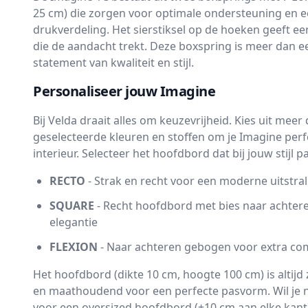
25 cm) die zorgen voor optimale ondersteuning en e
drukverdeling. Het sierstiksel op de hoeken geeft e
die de aandacht trekt. Deze boxspring is meer dan ee
statement van kwaliteit en stijl.
Personaliseer jouw Imagine
Bij Velda draait alles om keuzevrijheid. Kies uit meer
geselecteerde kleuren en stoffen om je Imagine perf
interieur. Selecteer het hoofdbord dat bij jouw stijl pa
RECTO
- Strak en recht voor een moderne uitstral
SQUARE
- Recht hoofdbord met bies naar achtere
elegantie
FLEXION
- Naar achteren gebogen voor extra co
Het hoofdbord (dikte 10 cm, hoogte 100 cm) is alti
en maathoudend voor een perfecte pasvorm. Wil je 
voor een oversized hoofdbord (+10 cm aan elke kant