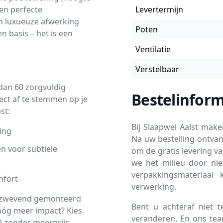
en perfecte
Levertermijn
en luxueuze afwerking
Poten
n basis – het is een
Ventilatie
Verstelbaar
 dan 60 zorgvuldig
Bestelinform
ect af te stemmen op je
st:
Bij Slaapwel Aalst mak
ing
Na uw bestelling ontvan
n voor subtiele
om de gratis levering v
we het milieu door nie
verpakkingsmateriaal 
mfort
verwerking.
jd zwevend gemonteerd
Bent u achteraf niet 
nóg meer impact? Kies
veranderen. En ons team
) zonder meerprijs.