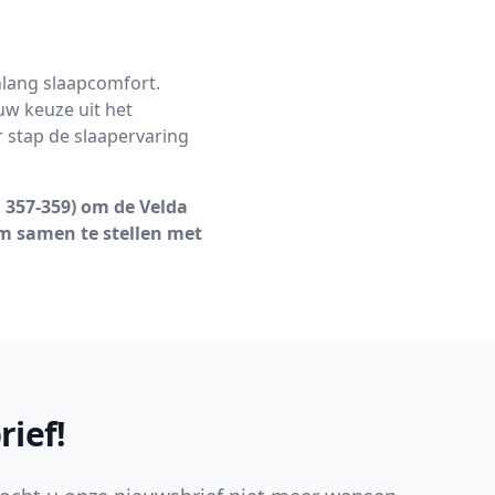
nlang slaapcomfort.
uw keuze uit het
r stap de slaapervaring
357-359) om de Velda
em samen te stellen met
rief!