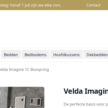
anaf 1 juli zijn we elke zondag open van 13u tot 18u
Contact
Bedden
Bedbodems
Hoofdkussens
Dekbedden
elda Imagine 1C Boxspring
Velda Imagi
De perfecte basis voor 