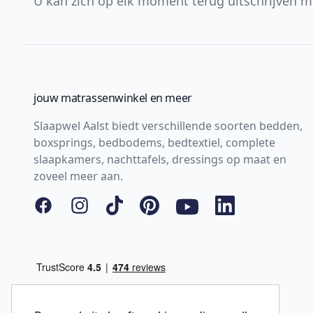
U kan zich op elk moment terug uitschrijven m
jouw matrassenwinkel en meer
Slaapwel Aalst biedt verschillende soorten bedden,
boxsprings, bedbodems, bedtextiel, complete
slaapkamers, nachttafels, dressings op maat en
zoveel meer aan.
Facebook
Instagram
Tiktok
Pinterest
YouTube
LinkedIn