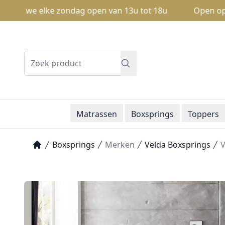
n we elke zondag open van 13u tot 18u
Open op zondag
Zoeken
Matrassen
Boxsprings
Toppers
Boxsprings
Merken
Velda Boxsprings
V
Home