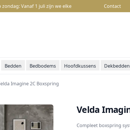
: Vanaf 1 juli zijn we elke zondag open van 13u tot 18u
Contact
Bedden
Bedbodems
Hoofdkussens
Dekbedden
elda Imagine 2C Boxspring
Velda Imagi
Compleet boxspring sys