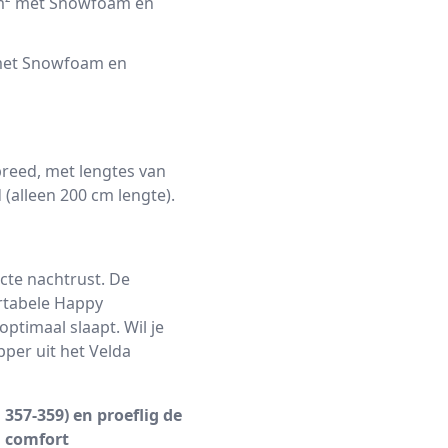
m² met Snowfoam en
met Snowfoam en
breed, met lengtes van
(alleen 200 cm lengte).
ecte nachtrust. De
rtabele Happy
ptimaal slaapt. Wil je
per uit het Velda
57-359) en proeflig de
n comfort