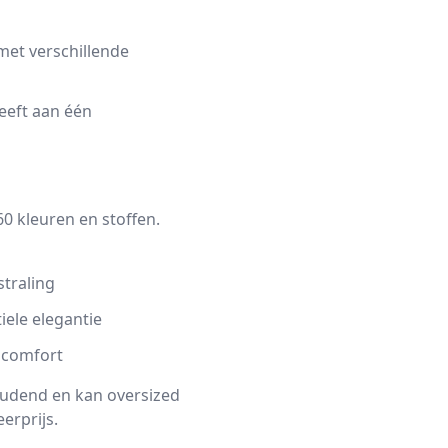
met verschillende
eeft aan één
0 kleuren en stoffen.
traling
iele elegantie
gcomfort
udend en kan oversized
erprijs.