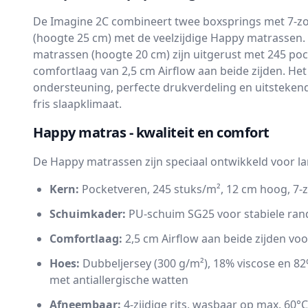
De Imagine 2C combineert twee boxsprings met 7-z
(hoogte 25 cm) met de veelzijdige Happy matrassen.
matrassen (hoogte 20 cm) zijn uitgerust met 245 po
comfortlaag van 2,5 cm Airflow aan beide zijden. Het
ondersteuning, perfecte drukverdeling en uitstekend
fris slaapklimaat.
Happy matras - kwaliteit en comfort
De Happy matrassen zijn speciaal ontwikkeld voor l
Kern:
Pocketveren, 245 stuks/m², 12 cm hoog, 7-
Schuimkader:
PU-schuim SG25 voor stabiele ra
Comfortlaag:
2,5 cm Airflow aan beide zijden voo
Hoes:
Dubbeljersey (300 g/m²), 18% viscose en 82%
met antiallergische watten
Afneembaar:
4-zijdige rits, wasbaar op max. 60°C