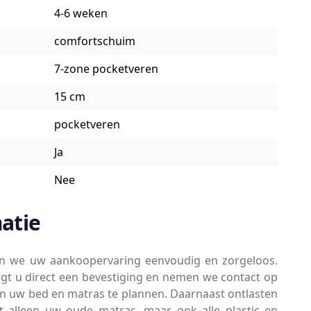
4-6 weken
comfortschuim
7-zone pocketveren
15 cm
pocketveren
Ja
Nee
atie
en we uw aankoopervaring eenvoudig en zorgeloos.
gt u direct een bevestiging en nemen we contact op
an uw bed en matras te plannen. Daarnaast ontlasten
t alleen uw oude matras, maar ook alle plastic en