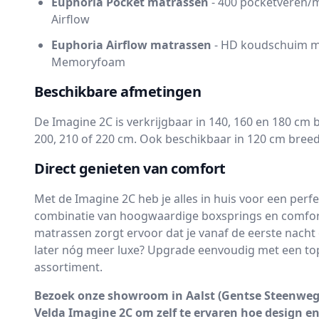
Euphoria Pocket matrassen
- 400 pocketveren/
Airflow
Euphoria Airflow matrassen
- HD koudschuim 
Memoryfoam
Beschikbare afmetingen
De Imagine 2C is verkrijgbaar in 140, 160 en 180 cm 
200, 210 of 220 cm. Ook beschikbaar in 120 cm breed 
Direct genieten van comfort
Met de Imagine 2C heb je alles in huis voor een perf
combinatie van hoogwaardige boxsprings en comfo
matrassen zorgt ervoor dat je vanaf de eerste nacht o
later nóg meer luxe? Upgrade eenvoudig met een top
assortiment.
Bezoek onze showroom in Aalst (Gentse Steenweg 3
Velda Imagine 2C om zelf te ervaren hoe design e