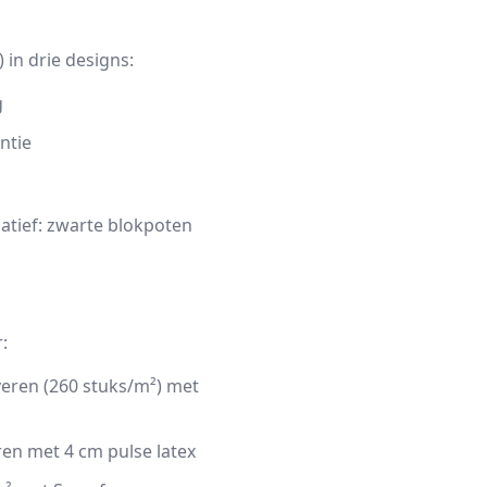
in drie designs:
g
ntie
atief: zwarte blokpoten
:
veren (260 stuks/m²) met
ren met 4 cm pulse latex