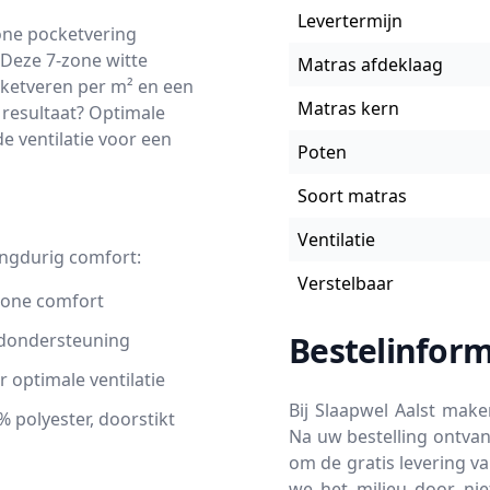
Levertermijn
one pocketvering
 Deze 7-zone witte
Matras afdeklaag
cketveren per m² en een
Matras kern
 resultaat? Optimale
e ventilatie voor een
Poten
Soort matras
Ventilatie
angdurig comfort:
Verstelbaar
zone comfort
ndondersteuning
Bestelinform
r optimale ventilatie
Bij Slaapwel Aalst mak
 polyester, doorstikt
Na uw bestelling ontvan
om de gratis levering v
we het milieu door nie