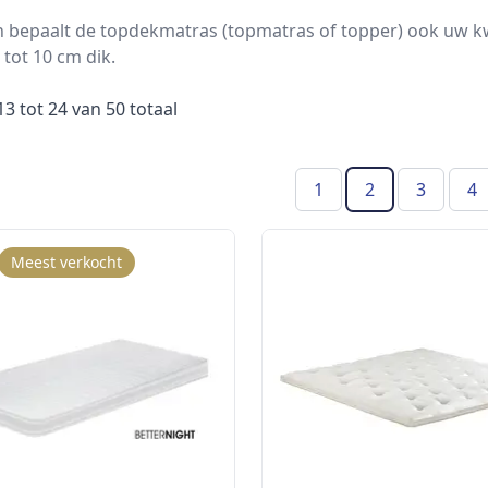
 bepaalt de topdekmatras (topmatras of topper) ook uw kwa
 tot 10 cm dik.
13
tot
24
van
50
totaal
1
2
3
4
(Huidige pagin
Meest verkocht