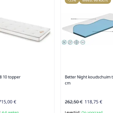
-55%
Meest verkocht
 10 topper
Better Night koudschuim t
cm
715,00 €
262,50 €
118,75 €
d:
4-6 weken
Levertijd:
Op voorraad