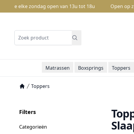
we elke zondag open van 13u tot 18u
Open op zondag: 
Zoeken
Matrassen
Boxsprings
Toppers
Toppers
Home
Topp
Filters
Slaa
Categorieën