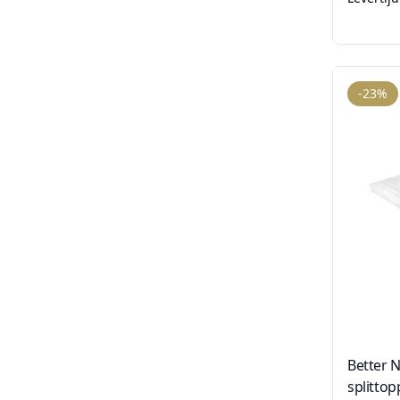
-23%
Better N
splittop