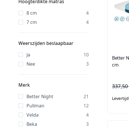
Hoogte/dikte matras
8 cm
4
7 cm
4
Weerszijden beslaapbaar
Ja
10
Better 
Nee
3
cm
Merk
337,50
Better Night
21
Levertij
Pullman
12
Velda
4
Beka
3