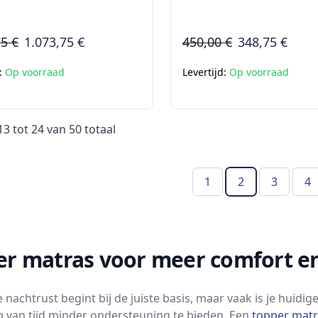
75 €
1.073,75 €
450,00 €
348,75 €
d:
Op voorraad
Levertijd:
Op voorraad
13
tot
24
van
50
totaal
1
2
3
4
(Huidige pagin
er matras voor meer comfort en
nachtrust begint bij de juiste basis, maar vaak is je huidi
p van tijd minder ondersteuning te bieden. Een
topper mat