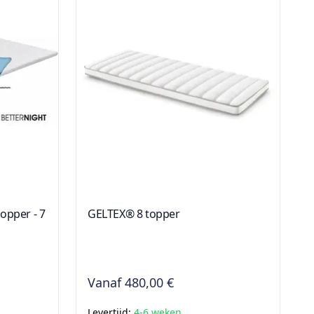
opper - 7
GELTEX® 8 topper
Vanaf
480,00 €
Levertijd:
4-6 weken