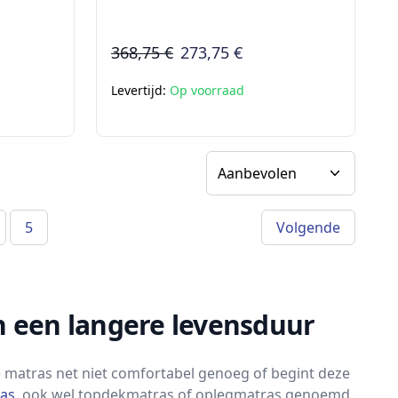
368,75 €
273,75 €
Levertijd:
Op voorraad
Sorteer op
5
Volgende
a)
 een langere levensduur
ge matras net niet comfortabel genoeg of begint deze
ras
, ook wel topdekmatras of oplegmatras genoemd,