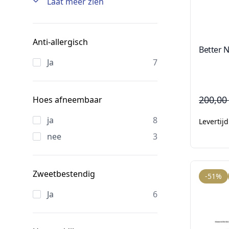
Laat meer zien
Anti-allergisch
Better N
Ja
7
200,00
Hoes afneembaar
ja
8
Levertij
nee
3
Zweetbestendig
-51%
Ja
6