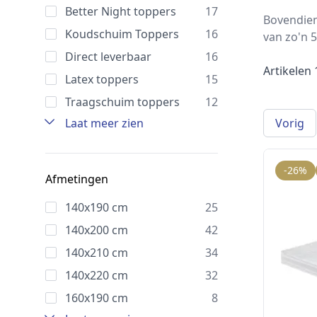
Better Night toppers
17
Bovendien
Koudschuim Toppers
16
van zo'n 5
Direct leverbaar
16
Artikelen
Latex toppers
15
Traagschuim toppers
12
Laat meer zien
Vorig
-26%
Afmetingen
140x190 cm
25
140x200 cm
42
140x210 cm
34
140x220 cm
32
160x190 cm
8