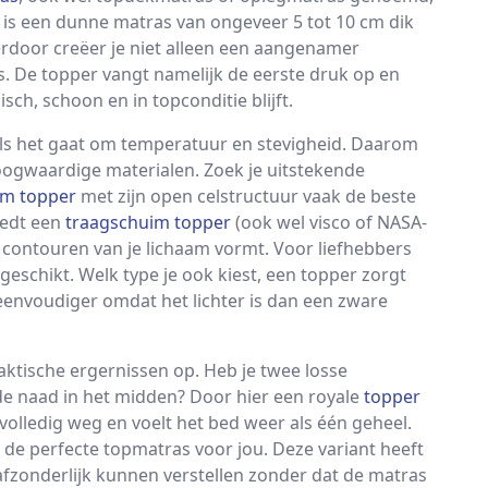
t is een dunne matras van ongeveer 5 tot 10 cm dik
erdoor creëer je niet alleen een aangenamer
as. De topper vangt namelijk de eerste druk op en
ch, schoon en in topconditie blijft.
 als het gaat om temperatuur en stevigheid. Daarom
hoogwaardige materialen. Zoek je uitstekende
m topper
met zijn open celstructuur vaak de beste
iedt een
traagschuim topper
(ook wel visco of NASA-
 contouren van je lichaam vormt. Voor liefhebbers
geschikt. Welk type je ook kiest, een topper zorgt
envoudiger omdat het lichter is dan een zware
ktische ergernissen op. Heb je twee losse
e naad in het midden? Door hier een royale
topper
volledig weg en voelt het bed weer als één geheel.
de perfecte topmatras voor jou. Deze variant heeft
afzonderlijk kunnen verstellen zonder dat de matras