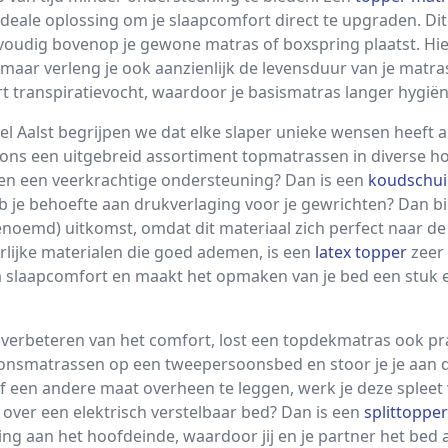
 ideale oplossing om je slaapcomfort direct te upgraden. Di
nvoudig bovenop je gewone matras of boxspring plaatst. Hi
, maar verleng je ook aanzienlijk de levensduur van je matr
 transpiratievocht, waardoor je basismatras langer hygiënis
wel Aalst begrijpen we dat elke slaper unieke wensen heeft
ij ons een uitgebreid assortiment topmatrassen in diverse 
e en een veerkrachtige ondersteuning? Dan is een
koudschui
b je behoefte aan drukverlaging voor je gewrichten? Dan b
noemd) uitkomst, omdat dit materiaal zich perfect naar de
rlijke materialen die goed ademen, is een
latex topper
zeer 
a slaapcomfort en maakt het opmaken van je bed een stuk e
 verbeteren van het comfort, lost een topdekmatras ook pra
nsmatrassen op een tweepersoonsbed en stoor je je aan d
f een andere maat overheen te leggen, werk je deze spleet 
 over een elektrisch verstelbaar bed? Dan is een
splittopper
ing aan het hoofdeinde, waardoor jij en je partner het bed 