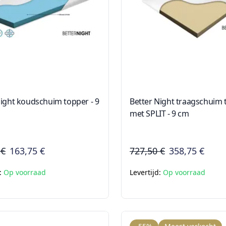
Night koudschuim topper - 9
Better Night traagschuim 
met SPLIT - 9 cm
 €
163,75 €
727,50 €
358,75 €
d:
Op voorraad
Levertijd:
Op voorraad