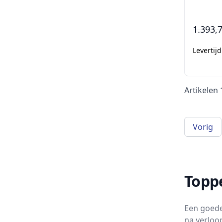
1.393,
Levertij
Artikelen
Vorig
Topp
Een goede 
na verloo