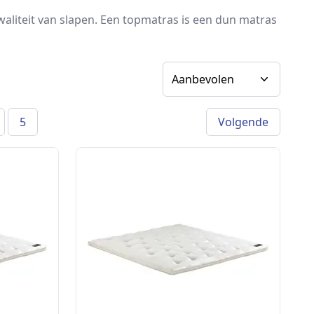
liteit van slapen. Een topmatras is een dun matras
Sorteer op
5
Volgende
a)