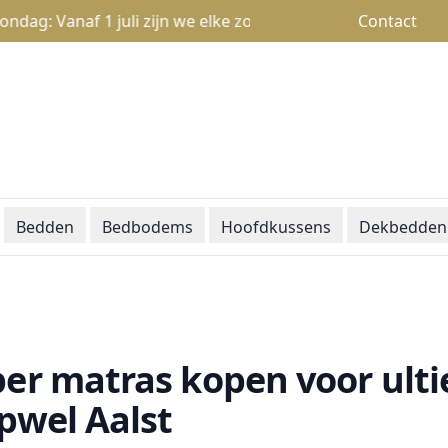
Vanaf 1 juli zijn we elke zondag open van 13u tot 18u
Contact
Bedden
Bedbodems
Hoofdkussens
Dekbedden
er matras kopen voor ult
pwel Aalst